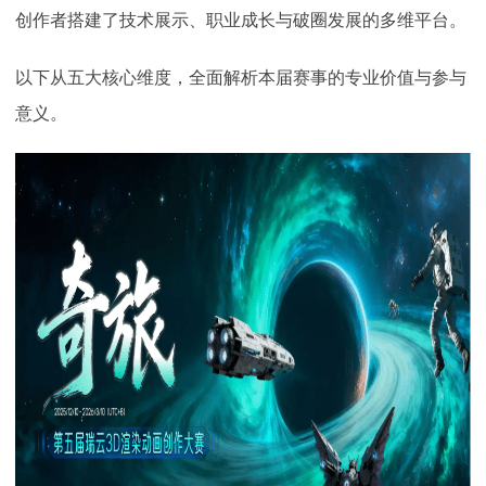
创作者搭建了技术展示、职业成长与破圈发展的多维平台。
下载
动画客户端
动画客户端
动画客户端
动画客户端
动画客户端
动画客户端
效果图客户端
效果图客户端
效果图客户端
效果图客户端
效果图客户端
效果图客户端
以下从五大核心维度，全面解析本届赛事的专业价值与参与
帮助/教程
意义。
登录