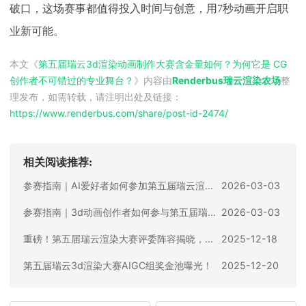
破口，这场赛事都值得投入时间与创意，用
7秒动画开启职
业新可能。
本文《
第五届瑞云3d渲染动画制作大赛含金量如何？为何它是 CG
创作者不可错过的专业舞台？
》内容由
Renderbus瑞云渲染农场
整
理发布，如需转载，请注明出处及链接：
https://www.renderbus.com/share/
post-id-2474
/
相关阅读推荐:
参赛指南｜AI爱好者如何参加第五届瑞云渲染大赛？AIGC专属赛道全攻略
2026-03-03
参赛指南｜3d动画创作者如何参与第五届瑞云渲染大赛？专业赛道通关秘籍
2026-03-03
重磅！第五届瑞云渲染大赛评委阵容揭晓，行业顶尖力量共鉴创意巅峰
2025-12-18
第五届瑞云3d渲染大赛AIGC组奖金池曝光！
2025-12-20