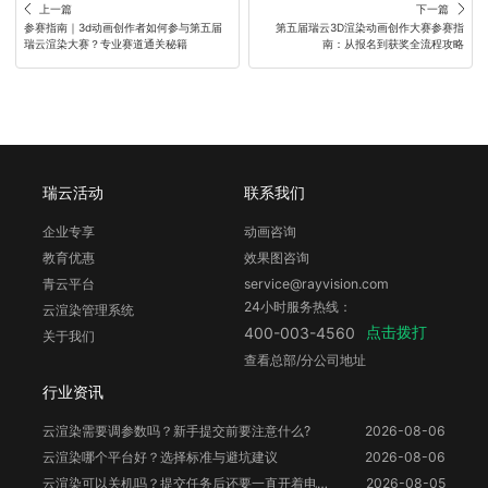
上一篇
下一篇
参赛指南｜3d动画创作者如何参与第五届
第五届瑞云3D渲染动画创作大赛参赛指
瑞云渲染大赛？专业赛道通关秘籍
南：从报名到获奖全流程攻略
瑞云活动
联系我们
企业专享
动画咨询
教育优惠
效果图咨询
青云平台
service@rayvision.com
24小时服务热线：
云渲染管理系统
点击拨打
400-003-4560
关于我们
查看总部/分公司地址
行业资讯
云渲染需要调参数吗？新手提交前要注意什么?
2026-08-06
云渲染哪个平台好？选择标准与避坑建议
2026-08-06
云渲染可以关机吗？提交任务后还要一直开着电脑吗？
2026-08-05