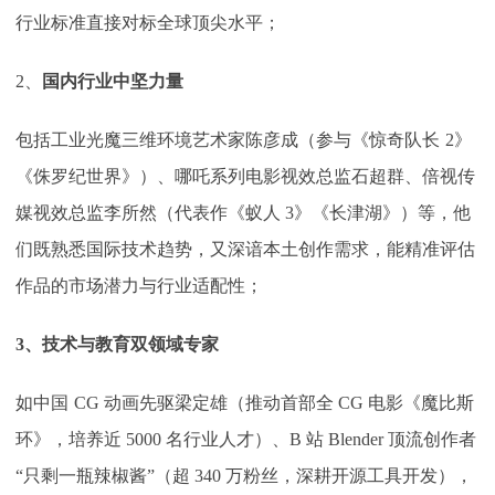
行业标准直接对标全球顶尖水平；
2、
国内行业中坚力量
包括工业光魔三维环境艺术家陈彦成（参与《惊奇队长
2》
《侏罗纪世界》）、哪吒系列电影视效总监石超群、倍视传
媒视效总监李所然（代表作《蚁人 3》《长津湖》）等，他
们既熟悉国际技术趋势，又深谙本土创作需求，能精准评估
作品的市场潜力与行业适配性；
3、技术与教育双领域专家
如中国
CG 动画先驱梁定雄（推动首部全 CG 电影《魔比斯
环》，培养近 5000 名行业人才）、B 站 Blender 顶流创作者
“只剩一瓶辣椒酱”（超 340 万粉丝，深耕开源工具开发），