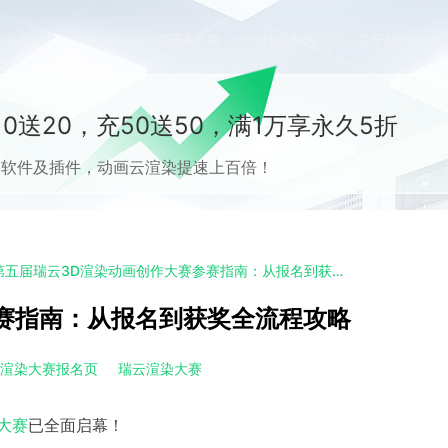
价格
案例
资讯&赛事
特惠专区
关于我们
0送20，充50送50，满1万享永久5折
流CG软件及插件，动画云渲染提速上百倍！
第五届瑞云3D渲染动画创作大赛参赛指南：从报名到获奖全流程攻略
赛指南：从报名到获奖全流程攻略
云渲染大赛报名页
瑞云渲染大赛
大赛
已全面启幕！