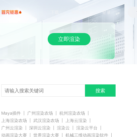
下载
帮助/教程
登录
立即渲染
搜索
Maya插件
广州渲染农场
杭州渲染农场
上海渲染农场
武汉渲染农场
上海云渲染
广州云渲染
深圳云渲染
渲染云
渲染云平台
动画渲染大赛
世界渲染大赛
机械三维动画渲染软件