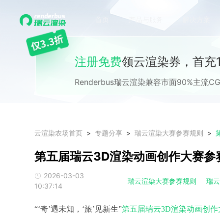
首页
产品与服务
解决方案
注册免费
领云渲染券，首充1
Renderbus瑞云渲染兼容市面90%主
云渲染农场首页
专题分享
瑞云渲染大赛参赛规则
第五届瑞云3D渲染动画创作大赛参
2026-03-03
瑞云渲染大赛参赛规则
瑞
10:37:14
“‘奇’遇未知，‘旅’见新生”
第五届瑞云3D渲染动画创作