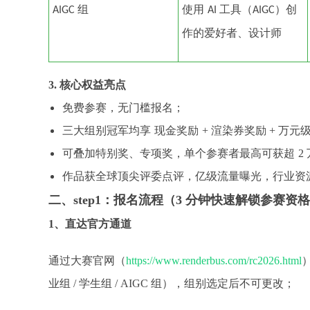
组
使用
工具（
）创
AIGC
AI
AIGC
作的爱好者、设计师
3. 核心权益亮点
免费参赛，无门槛报名；
三大组别冠军均享
现金奖励
+ 渲染券奖励 + 万元
可叠加特别奖、专项奖，单个参赛者最高可获超
2
作品获全球顶尖评委点评，亿级流量曝光，行业资
二、
step1：报名流程（3 分钟快速解锁参赛资
1、直达官方通道
通过大赛官网（
https://www.renderbus.com/rc2026.html
业组 / 学生组 / AIGC 组），组别选定后不可更改；​