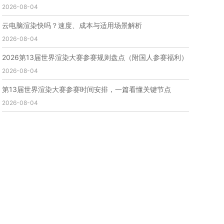
2026-08-04
免费云渲染
云渲染厂家地址
云渲染下载
云渲染网站
云渲染收费
云渲染厂家
云渲染厂商
云电脑渲染快吗？速度、成本与适用场景解析
云渲染费用
云渲染价格
云渲染参数
云渲染系统
2026-08-04
云渲染架构
第五届瑞云3d渲染动画创作大赛
瑞云渲染大赛
3d渲染大赛
CG动画渲染大赛
2026第13届世界渲染大赛参赛规则盘点（附国人参赛福利）
瑞云渲染大赛报名页
瑞云渲染大赛参赛规则
2026-08-04
瑞云渲染大赛奖项
瑞云渲染大赛历届大赛回顾
第13届世界渲染大赛参赛时间安排，一篇看懂关键节点
云渲染电脑
云渲染配置
云主机渲染
视频云渲染
2026-08-04
实时渲染云
实时渲染原理
离线渲染技术
视频云渲染平台
云端渲染器
云端渲染软件