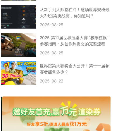
CPU渲染
Arnold案例
3ds Max建模
特效渲染
vr渲染器
效果图渲染
免费云渲染
Autodesk
从新手到大师都在冲！这场世界规模最
2D转3D
SU渲染
圣诞短片
风暴幽灵船
大3d渲染挑战赛，你知道吗？
云渲染大咖专访
CG电影云渲染案例
2025-08-25
Houdini建模案例
自助云渲染农场
Maya使用教程
CG人物制作
Maya基础知识
Blender渲染技巧
2025 第11届世界渲染大赛 “极限狂飙”
3ds Max资讯
3ds Max教程
CG软件资讯
参赛指南：从创作到提交的完整流程
3d云渲染
3dmax渲染
C4D|3d渲染加速
2025-08-25
Substance Painter
3D场景建模教程
渲染设置
vray网络渲染
SAAS渲染农场
Lumion
世界渲染大赛奖金大公开！第十一届参
ZBrush技巧
SketchUp教程
3dmax 渲染慢
赛者能拿多少？
渲染卡顿
云渲染怎么收费
分层渲染
多机渲染
2025-08-22
纹理渲染
全局光引擎
渲染贴图
展UV
拓扑结构
云渲染哪个平台好？
什么是云渲染？
渲染溢色
渲染光斑
渲染软件
3D渲染技术
EEVEE渲染器
Cycles渲染器
C4D教程
Corona降噪器
奥斯卡
电影
建模渲染
人物建模渲染
在线建模渲染
北京渲染农场
成都动画渲染
免费渲染农场
网络渲染农场