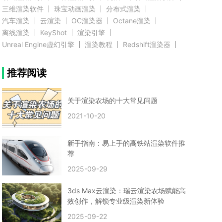
三维渲染软件
珠宝动画渲染
分布式渲染
汽车渲染
云渲染
OC渲染器
Octane渲染
离线渲染
KeyShot
渲染引擎
Unreal Engine虚幻引擎
渲染教程
Redshift渲染器
Blender教程
渲染插件
zbrush实例教程
推荐阅读
3D模型教程
3D建模案例
网络渲染
推荐阅读
云渲染农场使用教程
渲染有噪点
渲染降噪
渲染图黑色
云渲染农场价格
CG建模
Maya
关于渲染农场的十大常见问题
建筑效果图渲染
渲染速度慢
贴图教程
CG角色制作心得
动画渲染
2021-10-20
在线渲染
渲染器
渲染技巧
雕刻3D模型
GPU渲染
cg动画渲染
Blender云端渲染
maya渲染
CG动画
动画制作
新手指南：易上手的高铁站渲染软件推
Blender
CG渲染
渲染农场
云端渲染
荐
3dmax云端渲染
c4d云端渲染
unity3d云端渲染
2025-09-29
渲染图
CG原画
渲染焦散
云渲染疑问
clarisse教程
拟真人物制作
实时渲染
视觉效果
3ds Max云渲染：瑞云渲染农场赋能高
视觉特效
特效
VRay制作案例
VFX案例
效创作，解锁专业级渲染新体验
手动渲染农场
云渲染小课堂
云渲染技巧
2025-09-22