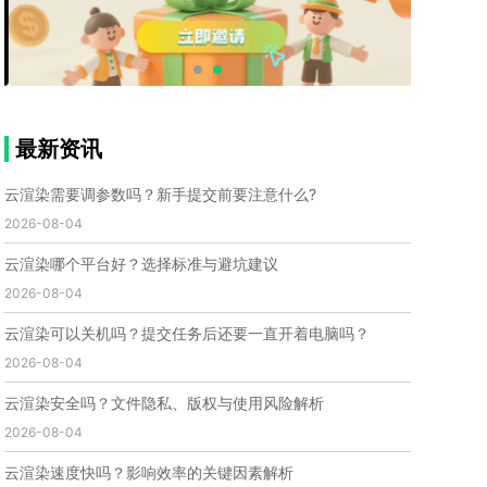
个人渲染农场
小型渲染农场
自建渲染农场
视频渲染农场
渲染农场软件
cpu渲染农场
渲染农场费用
渲染农场下载
模型软件
建模渲染软件
三维建模渲染
3d建模渲染
手机建模渲染
瑞云渲染案例
云渲染案例
云渲染农场
云渲染农场优势
便宜的渲染农场
最新资讯
C4D渲染农场
传统渲染农场
渲染农场怎么选
渲染农场收费
云渲染农场价格
瑞云渲染农场价格
云渲染需要调参数吗？新手提交前要注意什么?
动画渲染农场
动画渲染农场价格
2026-08-04
第十一届世界渲染大赛
世界渲染大赛时间
云渲染哪个平台好？选择标准与避坑建议
世界渲染大赛官网
国际渲染大赛
国际渲染大赛排名
2026-08-04
世界渲染大赛软件
UE云渲染
网页云渲染
瑞云官网
瑞云科技
端云
瑞云渲染官网
云渲染可以关机吗？提交任务后还要一直开着电脑吗？
云渲染官网
深圳瑞云
瑞云客户端
2026-08-04
瑞云渲染客户端
瑞云动画客户端
renderbus
网络渲染软件
云渲染服务
云渲染怎么收费
云渲染安全吗？文件隐私、版权与使用风险解析
云渲染怎么用
云渲染平台
云渲染软件
2026-08-04
云渲染技术
云渲染原理
云渲染插件
云渲染软件
云渲染速度快吗？影响效率的关键因素解析
云渲染引擎
云渲染主机
云渲染软件厂家