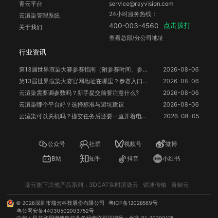
青云平台
service@rayvision.com
24小时服务热线：
云渲染管理系统
点击拨打
400-003-4560
关于我们
查看总部/分公司地址
行业资讯
第13届世界渲染大赛参赛指南（附参赛时间、参赛要求、赛事奖励等）
2026-08-06
第13届世界渲染大赛官网地址在哪里？参赛入口与信息整理
2026-08-06
云渲染需要调参数吗？新手提交前要注意什么?
2026-08-06
云渲染哪个平台好？选择标准与避坑建议
2026-08-06
云渲染可以关机吗？提交任务后还要一直开着电脑吗？
2026-08-05
公众号
社群
视频号
微博
B站
知乎
抖音
小红书
瑞云旗下其他产品系列：
3DCAT实时渲染云
镭速传输
青椒云
©
2026
深圳市瑞云科技股份有限公司
粤ICP备12028569号
粤公网安备44030502003752号