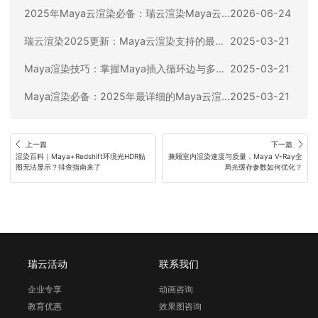
2025年Maya云渲染必备：瑞云渲染Maya云渲染支持的CG插件全盘点
2026-06-24
瑞云渲染2025更新：Maya云渲染支持的最佳渲染器推荐及使用指南
2025-03-21
Maya渲染技巧：掌握Maya插入循环边与多切割命令设置，提升Maya渲染效果
2025-03-21
Maya渲染必备：2025年最详细的Maya云渲染操作指南与Maya渲染优化策略
2025-03-21
上一篇
下一篇
渲染百科｜Maya+Redshift环境光HDR贴
兼顾室内渲染速度与质量，Maya V-Ray全
图无法显示？排查指南来了
局光缓存参数如何优化？
瑞云活动
联系我们
企业专享
动画咨询
教育优惠
效果图咨询