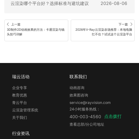
云渲染哪个平台好？选择标准与避坑建议
2026-08-06
上一篇
下一篇
3D制作2D动画效果的方法：卡通渲染与镜
2026年V-Ray云渲染农场推荐：本地电脑
头技巧详解 
扛不住？试试这个云渲染平台
瑞云活动
联系我们
企业专享
动画咨询
教育优惠
效果图咨询
青云平台
service@rayvision.com
24小时服务热线：
云渲染管理系统
点击拨打
400-003-4560
关于我们
查看总部/分公司地址
行业资讯