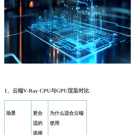
1、
云端
V-Ray CPU与GPU渲染对比
场景
更合
为什么适合云端
适的
使用
选择