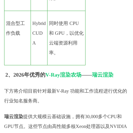
混合型工
Hybrid
同时使用
CPU
作负载
CUD
和 GPU，以优化
A
云端资源利用
率。
2、
2026年
优秀
的
V-Ray渲染农场
——
瑞云渲染
下方
将介绍目前针对最新
V-Ray 功能和工作流程进行优化的
行业
知名
服务商。
瑞云渲染
提供大规模云基础设施，拥有
30,000多个CPU和
GPU节点。这些节点由高性能多核Xeon处理器以及NVIDIA