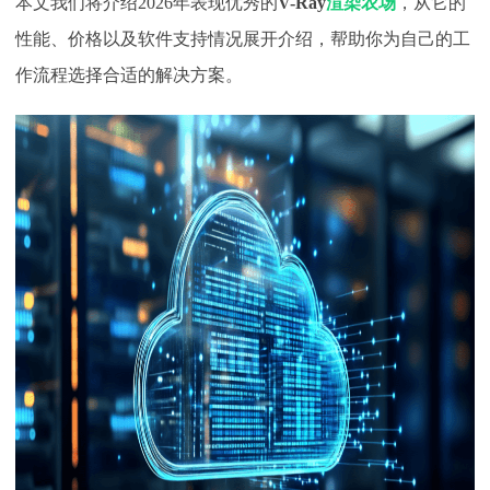
本文
我们将
介绍
2026年
表现优秀的
V-Ray
渲染农场
，
从它
的
下载
动画客户端
动画客户端
动画客户端
动画客户端
动画客户端
动画客户端
性能、价格以及软件支持情况
展开介绍
，帮助你为自己的工
作流程选择合适的解决方案。
效果图客户端
效果图客户端
效果图客户端
效果图客户端
效果图客户端
效果图客户端
帮助/教程
登录