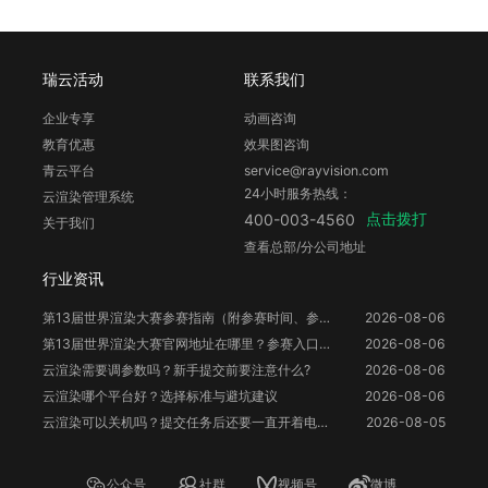
瑞云活动
联系我们
企业专享
动画咨询
教育优惠
效果图咨询
青云平台
service@rayvision.com
24小时服务热线：
云渲染管理系统
点击拨打
400-003-4560
关于我们
查看总部/分公司地址
行业资讯
第13届世界渲染大赛参赛指南（附参赛时间、参赛要求、赛事奖励等）
2026-08-06
第13届世界渲染大赛官网地址在哪里？参赛入口与信息整理
2026-08-06
云渲染需要调参数吗？新手提交前要注意什么?
2026-08-06
云渲染哪个平台好？选择标准与避坑建议
2026-08-06
云渲染可以关机吗？提交任务后还要一直开着电脑吗？
2026-08-05
公众号
社群
视频号
微博