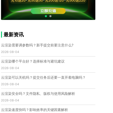
个人渲染农场
小型渲染农场
自建渲染农场
视频渲染农场
渲染农场软件
cpu渲染农场
渲染农场费用
渲染农场下载
模型软件
建模渲染软件
三维建模渲染
3d建模渲染
手机建模渲染
瑞云渲染案例
云渲染案例
云渲染农场
云渲染农场优势
便宜的渲染农场
最新资讯
C4D渲染农场
传统渲染农场
渲染农场怎么选
渲染农场收费
云渲染农场价格
瑞云渲染农场价格
云渲染需要调参数吗？新手提交前要注意什么?
动画渲染农场
动画渲染农场价格
2026-08-04
第十一届世界渲染大赛
世界渲染大赛时间
云渲染哪个平台好？选择标准与避坑建议
世界渲染大赛官网
国际渲染大赛
国际渲染大赛排名
2026-08-04
世界渲染大赛软件
UE云渲染
网页云渲染
瑞云官网
瑞云科技
端云
瑞云渲染官网
云渲染可以关机吗？提交任务后还要一直开着电脑吗？
云渲染官网
深圳瑞云
瑞云客户端
2026-08-04
瑞云渲染客户端
瑞云动画客户端
renderbus
网络渲染软件
云渲染服务
云渲染怎么收费
云渲染安全吗？文件隐私、版权与使用风险解析
云渲染怎么用
云渲染平台
云渲染软件
2026-08-04
云渲染技术
云渲染原理
云渲染插件
云渲染软件
云渲染速度快吗？影响效率的关键因素解析
云渲染引擎
云渲染主机
云渲染软件厂家