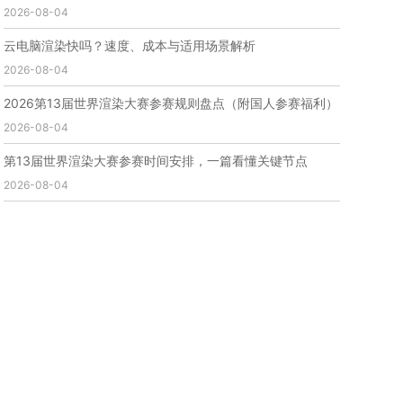
2026-08-04
免费云渲染
云渲染厂家地址
云渲染下载
云渲染网站
云渲染收费
云渲染厂家
云渲染厂商
云电脑渲染快吗？速度、成本与适用场景解析
云渲染费用
云渲染价格
云渲染参数
云渲染系统
2026-08-04
云渲染架构
第五届瑞云3d渲染动画创作大赛
瑞云渲染大赛
3d渲染大赛
CG动画渲染大赛
2026第13届世界渲染大赛参赛规则盘点（附国人参赛福利）
瑞云渲染大赛报名页
瑞云渲染大赛参赛规则
2026-08-04
瑞云渲染大赛奖项
瑞云渲染大赛历届大赛回顾
第13届世界渲染大赛参赛时间安排，一篇看懂关键节点
云渲染电脑
云渲染配置
云主机渲染
视频云渲染
2026-08-04
实时渲染云
实时渲染原理
离线渲染技术
视频云渲染平台
云端渲染器
云端渲染软件