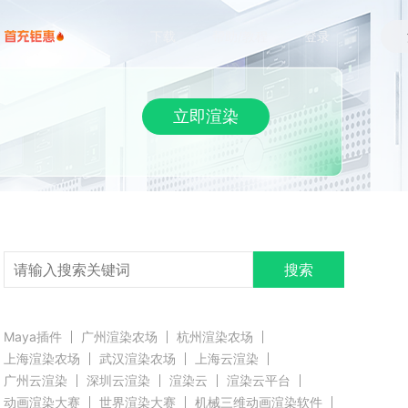
下载
帮助/教程
登录
立即渲染
搜索
Maya插件
广州渲染农场
杭州渲染农场
上海渲染农场
武汉渲染农场
上海云渲染
广州云渲染
深圳云渲染
渲染云
渲染云平台
动画渲染大赛
世界渲染大赛
机械三维动画渲染软件