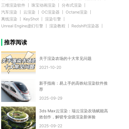
三维渲染软件
珠宝动画渲染
分布式渲染
汽车渲染
云渲染
OC渲染器
Octane渲染
离线渲染
KeyShot
渲染引擎
Unreal Engine虚幻引擎
渲染教程
Redshift渲染器
Blender教程
渲染插件
zbrush实例教程
推荐阅读
3D模型教程
3D建模案例
网络渲染
推荐阅读
云渲染农场使用教程
渲染有噪点
渲染降噪
渲染图黑色
云渲染农场价格
CG建模
Maya
关于渲染农场的十大常见问题
建筑效果图渲染
渲染速度慢
贴图教程
CG角色制作心得
动画渲染
2021-10-20
在线渲染
渲染器
渲染技巧
雕刻3D模型
GPU渲染
cg动画渲染
Blender云端渲染
maya渲染
CG动画
动画制作
新手指南：易上手的高铁站渲染软件推
Blender
CG渲染
渲染农场
云端渲染
荐
3dmax云端渲染
c4d云端渲染
unity3d云端渲染
2025-09-29
渲染图
CG原画
渲染焦散
云渲染疑问
clarisse教程
拟真人物制作
实时渲染
视觉效果
3ds Max云渲染：瑞云渲染农场赋能高
视觉特效
特效
VRay制作案例
VFX案例
效创作，解锁专业级渲染新体验
手动渲染农场
云渲染小课堂
云渲染技巧
2025-09-22