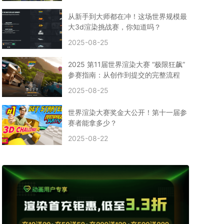
CPU渲染
Arnold案例
3ds Max建模
特效渲染
vr渲染器
效果图渲染
免费云渲染
Autodesk
从新手到大师都在冲！这场世界规模最
2D转3D
SU渲染
圣诞短片
风暴幽灵船
大3d渲染挑战赛，你知道吗？
云渲染大咖专访
CG电影云渲染案例
2025-08-25
Houdini建模案例
自助云渲染农场
Maya使用教程
CG人物制作
Maya基础知识
Blender渲染技巧
2025 第11届世界渲染大赛 “极限狂飙”
3ds Max资讯
3ds Max教程
CG软件资讯
参赛指南：从创作到提交的完整流程
3d云渲染
3dmax渲染
C4D|3d渲染加速
2025-08-25
Substance Painter
3D场景建模教程
渲染设置
vray网络渲染
SAAS渲染农场
Lumion
世界渲染大赛奖金大公开！第十一届参
ZBrush技巧
SketchUp教程
3dmax 渲染慢
赛者能拿多少？
渲染卡顿
云渲染怎么收费
分层渲染
多机渲染
2025-08-22
纹理渲染
全局光引擎
渲染贴图
展UV
拓扑结构
云渲染哪个平台好？
什么是云渲染？
渲染溢色
渲染光斑
渲染软件
3D渲染技术
EEVEE渲染器
Cycles渲染器
C4D教程
Corona降噪器
奥斯卡
电影
建模渲染
人物建模渲染
在线建模渲染
北京渲染农场
成都动画渲染
免费渲染农场
网络渲染农场