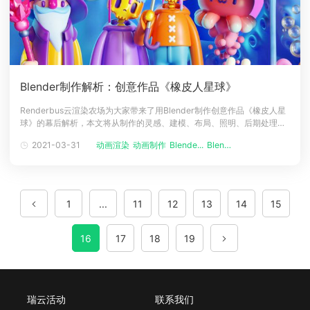
Blender制作解析：创意作品《橡皮人星球》
Renderbus云渲染农场为大家带来了用Blender制作创意作品《橡皮人星
球》的幕后解析，本文将从制作的灵感、建模、布局、照明、后期处理等
方面对《橡皮人星球》动画制作的过程进行详细阐述。下面就跟随
2021-03-31
动画渲染
动画制作
Blende...
Blende...
Renderbus云渲染农场一起来看看创意作品《橡皮人星球》的幕后解析
吧！关于大家好！我的真名是路易斯·马里奥·卡里尼·鲁科（Luis Ma
1
...
11
12
13
14
15
16
17
18
19
瑞云活动
联系我们