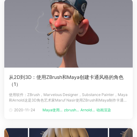
从2D到3D：使用ZBrush和Maya创建卡通风格的角色
（1）
使用软件：ZBrush，Marvelous Designer，Substance Painter，Maya
和Arnold这是3D角色艺术家Maruf Nasir使用ZBrush和Maya制作卡通风
格的角色，最终使用Arnold（译者注：Renderbus云渲染农场支持
2020-11-24
Maya使用...
zbrush...
Arnold...
动画渲染
动画制作
Arnold渲染器哦！）进行渲染教程的第一部分。介绍在本教程中，3D角
色