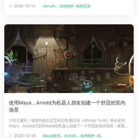
色模型，让我们一起看看她是怎么设计的吧！介绍Alice Lee，来自韩国，
2020-12-10
zbrush...
动画制作
动画渲染
下载
在韩国她主修雕塑。她决定学习数字建模，所以她在美国艺术大学学院学
动画客户端
动画客户端
动画客户端
动画客户端
动画客户端
动画客户端
习了3D建模。毕业后，她一直在《使命召唤: 现代战争与战区》的无
效果图客户端
效果图客户端
效果图客户端
效果图客户端
效果图客户端
效果图客户端
帮助/教程
登录
使用Maya，Arnold为机器人朋友创建一个舒适的室内
场景
介绍大家好！视觉特效总监艾哈迈德·图尔基（Ahmad Turki）将会使用
Maya，Arnold渲染和Nuke给机器人创建了一个舒适的室内场景：寒夜。
这个场景的源文件来源于：renderman.pixar.com/robot-room，他向我
2020-12-09
Maya使用...
Arnold...
动画制作
动画渲染
们展示了使用自己的方式，给整个场景的制作灯光，纹理，渲染的全部过