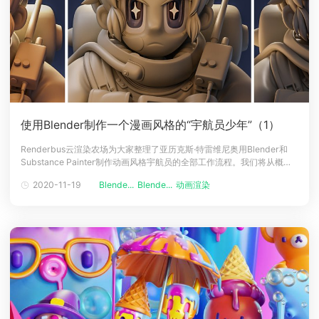
使用Blender制作一个漫画风格的“宇航员少年”（1）
Renderbus云渲染农场为大家整理了亚历克斯·特雷维尼奥用Blender和
Substance Painter制作动画风格宇航员的全部工作流程。我们将从概念
参考到最终制作结束的所有制作过程进行介绍。下面跟小编一起来看看吧
2020-11-19
Blende...
Blende...
动画渲染
~介绍亚历克斯·特雷维尼奥（AlexTreviño）带领我们完成了动画风格宇航
员背后的Blender和Substanc