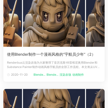
使用Blender制作一个漫画风格的“宇航员少年”（2）
Renderbus云渲染农场为大家整理了亚历克斯·特雷维尼奥用Blender和
Substance Painter制作动画风格宇航员的全部工作流程。本文将从UV制
作、参考板、贴图和污垢纹理制作等方面的制作过程进行介绍。下面跟小
2020-11-20
Blende...
Blende...
渲染农场
动画制作
动画渲染
编一起来看看吧~这是亚历克斯·特雷维尼奥（AlexTreviño）使用Blender
和Substance Paint