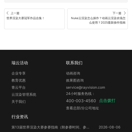
上一篇
下一篇
世界渲染大赛冠军作品合集！
Nuke云渲染怎么操作？动画云渲染农场怎
么使用？2025最新操作指南
瑞云活动
联系我们
企业专享
动画咨询
教育优惠
效果图咨询
青云平台
service@rayvision.com
24小时服务热线：
云渲染管理系统
点击拨打
400-003-4560
关于我们
查看总部/分公司地址
行业资讯
第13届世界渲染大赛参赛指南（附参赛时间、参赛要求、赛事奖励等）
2026-08-06