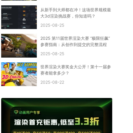
CPU渲染
Arnold案例
3ds Max建模
特效渲染
vr渲染器
效果图渲染
免费云渲染
Autodesk
从新手到大师都在冲！这场世界规模最
2D转3D
SU渲染
圣诞短片
风暴幽灵船
大3d渲染挑战赛，你知道吗？
云渲染大咖专访
CG电影云渲染案例
2025-08-25
Houdini建模案例
自助云渲染农场
Maya使用教程
CG人物制作
Maya基础知识
Blender渲染技巧
2025 第11届世界渲染大赛 “极限狂飙”
3ds Max资讯
3ds Max教程
CG软件资讯
参赛指南：从创作到提交的完整流程
3d云渲染
3dmax渲染
C4D|3d渲染加速
2025-08-25
Substance Painter
3D场景建模教程
渲染设置
vray网络渲染
SAAS渲染农场
Lumion
世界渲染大赛奖金大公开！第十一届参
ZBrush技巧
SketchUp教程
3dmax 渲染慢
赛者能拿多少？
渲染卡顿
云渲染怎么收费
分层渲染
多机渲染
2025-08-22
纹理渲染
全局光引擎
渲染贴图
展UV
拓扑结构
云渲染哪个平台好？
什么是云渲染？
渲染溢色
渲染光斑
渲染软件
3D渲染技术
EEVEE渲染器
Cycles渲染器
C4D教程
Corona降噪器
奥斯卡
电影
建模渲染
人物建模渲染
在线建模渲染
北京渲染农场
成都动画渲染
免费渲染农场
网络渲染农场