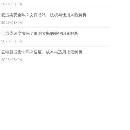
2026-08-04
免费云渲染
云渲染厂家地址
云渲染下载
云渲染网站
云渲染收费
云渲染厂家
云渲染厂商
云渲染安全吗？文件隐私、版权与使用风险解析
云渲染费用
云渲染价格
云渲染参数
云渲染系统
2026-08-04
云渲染架构
第五届瑞云3d渲染动画创作大赛
瑞云渲染大赛
3d渲染大赛
CG动画渲染大赛
云渲染速度快吗？影响效率的关键因素解析
瑞云渲染大赛报名页
瑞云渲染大赛参赛规则
2026-08-04
瑞云渲染大赛奖项
瑞云渲染大赛历届大赛回顾
云电脑渲染快吗？速度、成本与适用场景解析
云渲染电脑
云渲染配置
云主机渲染
视频云渲染
2026-08-04
实时渲染云
实时渲染原理
离线渲染技术
视频云渲染平台
云端渲染器
云端渲染软件