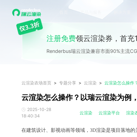
首页
产品与服务
解决方案
注册免费
领云渲染券，首充1
Renderbus瑞云渲染兼容市面90%主
云渲染农场首页
专题分享
云渲染
云渲染怎么操作
云渲染怎么操作？以瑞云渲染为例
2025-10-28
云渲染
云渲染平台
渲染
18:40:34
在建筑设计、影视动画等领域，
3D渲染是项目落地