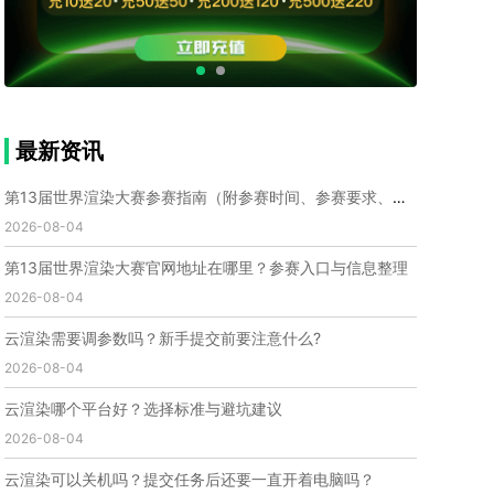
个人渲染农场
小型渲染农场
自建渲染农场
视频渲染农场
渲染农场软件
cpu渲染农场
渲染农场费用
渲染农场下载
模型软件
建模渲染软件
三维建模渲染
3d建模渲染
手机建模渲染
瑞云渲染案例
云渲染案例
云渲染农场
云渲染农场优势
便宜的渲染农场
最新资讯
C4D渲染农场
传统渲染农场
渲染农场怎么选
渲染农场收费
云渲染农场价格
瑞云渲染农场价格
第13届世界渲染大赛参赛指南（附参赛时间、参赛要求、赛事奖励等）
动画渲染农场
动画渲染农场价格
2026-08-04
第十一届世界渲染大赛
世界渲染大赛时间
第13届世界渲染大赛官网地址在哪里？参赛入口与信息整理
世界渲染大赛官网
国际渲染大赛
国际渲染大赛排名
2026-08-04
世界渲染大赛软件
UE云渲染
网页云渲染
瑞云官网
瑞云科技
端云
瑞云渲染官网
云渲染需要调参数吗？新手提交前要注意什么?
云渲染官网
深圳瑞云
瑞云客户端
2026-08-04
瑞云渲染客户端
瑞云动画客户端
renderbus
网络渲染软件
云渲染服务
云渲染怎么收费
云渲染哪个平台好？选择标准与避坑建议
云渲染怎么用
云渲染平台
云渲染软件
2026-08-04
云渲染技术
云渲染原理
云渲染插件
云渲染软件
云渲染可以关机吗？提交任务后还要一直开着电脑吗？
云渲染引擎
云渲染主机
云渲染软件厂家