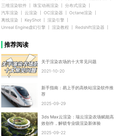
三维渲染软件
珠宝动画渲染
分布式渲染
汽车渲染
云渲染
OC渲染器
Octane渲染
离线渲染
KeyShot
渲染引擎
Unreal Engine虚幻引擎
渲染教程
Redshift渲染器
Blender教程
渲染插件
zbrush实例教程
推荐阅读
3D模型教程
3D建模案例
网络渲染
推荐阅读
云渲染农场使用教程
渲染有噪点
渲染降噪
渲染图黑色
云渲染农场价格
CG建模
Maya
关于渲染农场的十大常见问题
建筑效果图渲染
渲染速度慢
贴图教程
CG角色制作心得
动画渲染
2021-10-20
在线渲染
渲染器
渲染技巧
雕刻3D模型
GPU渲染
cg动画渲染
Blender云端渲染
maya渲染
CG动画
动画制作
新手指南：易上手的高铁站渲染软件推
Blender
CG渲染
渲染农场
云端渲染
荐
3dmax云端渲染
c4d云端渲染
unity3d云端渲染
2025-09-29
渲染图
CG原画
渲染焦散
云渲染疑问
clarisse教程
拟真人物制作
实时渲染
视觉效果
3ds Max云渲染：瑞云渲染农场赋能高
视觉特效
特效
VRay制作案例
VFX案例
效创作，解锁专业级渲染新体验
手动渲染农场
云渲染小课堂
云渲染技巧
2025-09-22