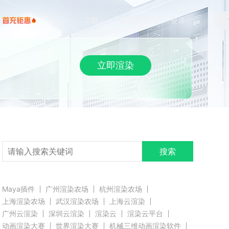
下载
帮助/教程
登录
立即渲染
搜索
Maya插件
广州渲染农场
杭州渲染农场
上海渲染农场
武汉渲染农场
上海云渲染
广州云渲染
深圳云渲染
渲染云
渲染云平台
动画渲染大赛
世界渲染大赛
机械三维动画渲染软件