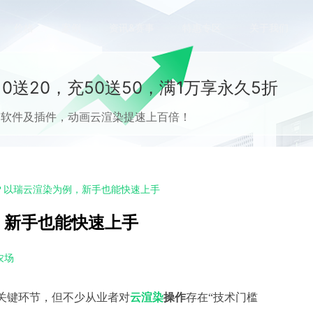
价格
案例
资讯&赛事
特惠专区
关于我们
0送20，充50送50，满1万享永久5折
流CG软件及插件，动画云渲染提速上百倍！
？以瑞云渲染为例，新手也能快速上手
，新手也能快速上手
农场
的关键环节，但不少从业者对
云渲染
操作
存在
“技术门槛