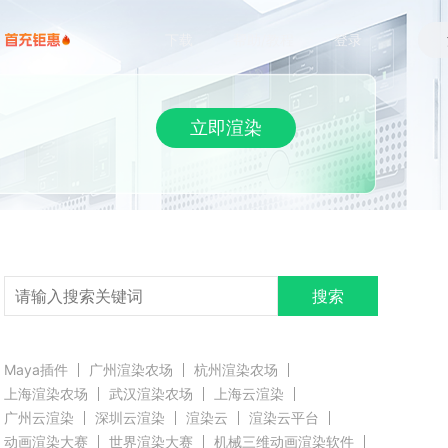
下载
帮助/教程
登录
立即渲染
搜索
Maya插件
广州渲染农场
杭州渲染农场
上海渲染农场
武汉渲染农场
上海云渲染
广州云渲染
深圳云渲染
渲染云
渲染云平台
动画渲染大赛
世界渲染大赛
机械三维动画渲染软件