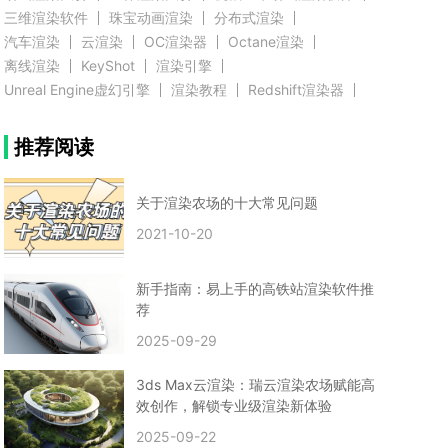
三维渲染软件
珠宝动画渲染
分布式渲染
汽车渲染
云渲染
OC渲染器
Octane渲染
离线渲染
KeyShot
渲染引擎
Unreal Engine虚幻引擎
渲染教程
Redshift渲染器
Blender教程
渲染插件
zbrush实例教程
推荐阅读
3D模型教程
3D建模案例
网络渲染
推荐阅读
云渲染农场使用教程
渲染有噪点
渲染降噪
渲染图黑色
云渲染农场价格
CG建模
Maya
关于渲染农场的十大常见问题
建筑效果图渲染
渲染速度慢
贴图教程
CG角色制作心得
动画渲染
2021-10-20
在线渲染
渲染器
渲染技巧
雕刻3D模型
GPU渲染
cg动画渲染
Blender云端渲染
maya渲染
CG动画
动画制作
新手指南：易上手的高铁站渲染软件推
Blender
CG渲染
渲染农场
云端渲染
荐
3dmax云端渲染
c4d云端渲染
unity3d云端渲染
2025-09-29
渲染图
CG原画
渲染焦散
云渲染疑问
clarisse教程
拟真人物制作
实时渲染
视觉效果
3ds Max云渲染：瑞云渲染农场赋能高
视觉特效
特效
VRay制作案例
VFX案例
效创作，解锁专业级渲染新体验
手动渲染农场
云渲染小课堂
云渲染技巧
2025-09-22