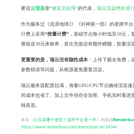
要说
云渲染
里
“
便宜又好用”
的代表，
瑞云渲染绝对是
作为服务过《流浪地球
2》《封神第一部》的老牌平
计费上采用
“按量计费”
，基础节点每小时低至
10元
册就送30元体验券，首次充值还有额外赠额，批量渲
更重要的是，瑞云没有隐性成本
：上传下载全免费，
参数错误等问题，从根源避免重复渲染。
瑞云
服务器配置拉满，海量
GPU/CPU节点确保渲
间成本也省了。加上文件传存全加密、手机实时看进
钱首选。
本文《
云渲染哪个便宜？选对平台省一半
》内容由
Render
https://www.renderbus.com/share/
post-id-2434
/