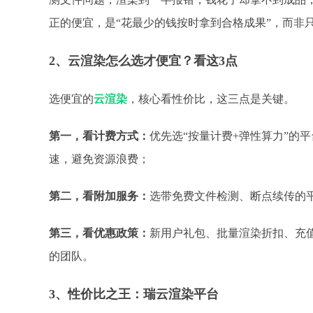
正的便宜，是“花最少的钱按时拿到合格成果”，而非
2、
云渲染怎么选才便宜？看这
3点
选便宜的
云渲染
，核心看性价比，这三点是关键。
第一，
看计费方式：
优先选
“按量计费+弹性算力”的
速，避免资源浪费；
第二，
看附加服务：
选带免费文件检测、断点续传的
第三，看优惠政策：
新用户礼包、批量渲染折扣、充
的团队。
3、
性价比之王：瑞云渲染平台