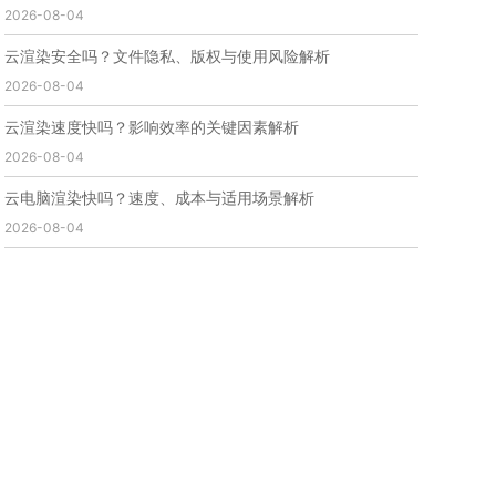
2026-08-04
免费云渲染
云渲染厂家地址
云渲染下载
云渲染网站
云渲染收费
云渲染厂家
云渲染厂商
云渲染安全吗？文件隐私、版权与使用风险解析
云渲染费用
云渲染价格
云渲染参数
云渲染系统
2026-08-04
云渲染架构
第五届瑞云3d渲染动画创作大赛
瑞云渲染大赛
3d渲染大赛
CG动画渲染大赛
云渲染速度快吗？影响效率的关键因素解析
瑞云渲染大赛报名页
瑞云渲染大赛参赛规则
2026-08-04
瑞云渲染大赛奖项
瑞云渲染大赛历届大赛回顾
云电脑渲染快吗？速度、成本与适用场景解析
云渲染电脑
云渲染配置
云主机渲染
视频云渲染
2026-08-04
实时渲染云
实时渲染原理
离线渲染技术
视频云渲染平台
云端渲染器
云端渲染软件