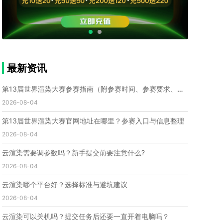
个人渲染农场
小型渲染农场
自建渲染农场
视频渲染农场
渲染农场软件
cpu渲染农场
渲染农场费用
渲染农场下载
模型软件
建模渲染软件
三维建模渲染
3d建模渲染
手机建模渲染
瑞云渲染案例
云渲染案例
云渲染农场
云渲染农场优势
便宜的渲染农场
最新资讯
C4D渲染农场
传统渲染农场
渲染农场怎么选
渲染农场收费
云渲染农场价格
瑞云渲染农场价格
第13届世界渲染大赛参赛指南（附参赛时间、参赛要求、赛事奖励等）
动画渲染农场
动画渲染农场价格
2026-08-04
第十一届世界渲染大赛
世界渲染大赛时间
第13届世界渲染大赛官网地址在哪里？参赛入口与信息整理
世界渲染大赛官网
国际渲染大赛
国际渲染大赛排名
2026-08-04
世界渲染大赛软件
UE云渲染
网页云渲染
瑞云官网
瑞云科技
端云
瑞云渲染官网
云渲染需要调参数吗？新手提交前要注意什么?
云渲染官网
深圳瑞云
瑞云客户端
2026-08-04
瑞云渲染客户端
瑞云动画客户端
renderbus
网络渲染软件
云渲染服务
云渲染怎么收费
云渲染哪个平台好？选择标准与避坑建议
云渲染怎么用
云渲染平台
云渲染软件
2026-08-04
云渲染技术
云渲染原理
云渲染插件
云渲染软件
云渲染可以关机吗？提交任务后还要一直开着电脑吗？
云渲染引擎
云渲染主机
云渲染软件厂家