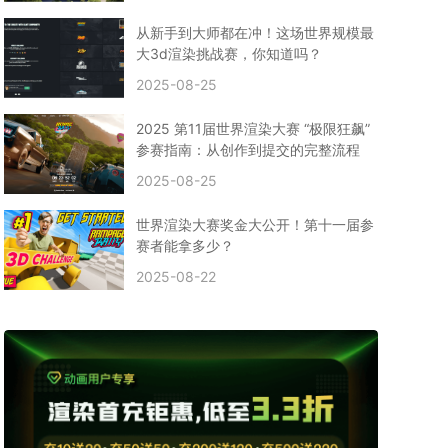
CPU渲染
Arnold案例
3ds Max建模
特效渲染
vr渲染器
效果图渲染
免费云渲染
Autodesk
从新手到大师都在冲！这场世界规模最
2D转3D
SU渲染
圣诞短片
风暴幽灵船
大3d渲染挑战赛，你知道吗？
云渲染大咖专访
CG电影云渲染案例
2025-08-25
Houdini建模案例
自助云渲染农场
Maya使用教程
CG人物制作
Maya基础知识
Blender渲染技巧
2025 第11届世界渲染大赛 “极限狂飙”
3ds Max资讯
3ds Max教程
CG软件资讯
参赛指南：从创作到提交的完整流程
3d云渲染
3dmax渲染
C4D|3d渲染加速
2025-08-25
Substance Painter
3D场景建模教程
渲染设置
vray网络渲染
SAAS渲染农场
Lumion
世界渲染大赛奖金大公开！第十一届参
ZBrush技巧
SketchUp教程
3dmax 渲染慢
赛者能拿多少？
渲染卡顿
云渲染怎么收费
分层渲染
多机渲染
2025-08-22
纹理渲染
全局光引擎
渲染贴图
展UV
拓扑结构
云渲染哪个平台好？
什么是云渲染？
渲染溢色
渲染光斑
渲染软件
3D渲染技术
EEVEE渲染器
Cycles渲染器
C4D教程
Corona降噪器
奥斯卡
电影
建模渲染
人物建模渲染
在线建模渲染
北京渲染农场
成都动画渲染
免费渲染农场
网络渲染农场