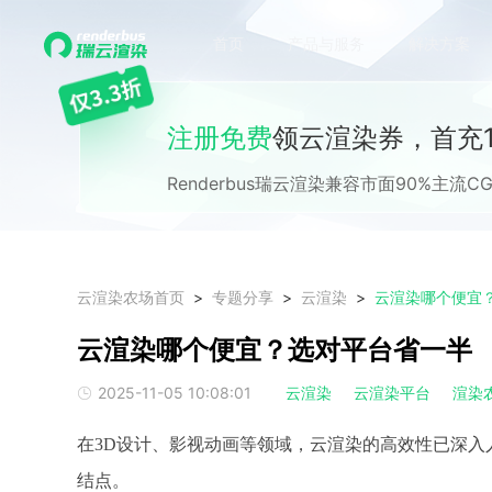
首页
产品与服务
解决方案
注册免费
领云渲染券，首充1
Renderbus瑞云渲染兼容市面90%主
云渲染农场首页
专题分享
云渲染
云渲染哪个便宜
云渲染哪个便宜？选对平台省一半
2025-11-05 10:08:01
云渲染
云渲染平台
渲染
在
3D设计、影视动画等领域，云渲染的高效性已深入
结点。