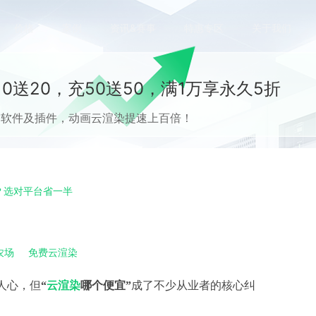
价格
案例
资讯&赛事
特惠专区
关于我们
0送20，充50送50，满1万享永久5折
流CG软件及插件，动画云渲染提速上百倍！
？选对平台省一半
农场
免费云渲染
人心，但
“
云渲染
哪个便宜”
成了不少从业者的核心纠