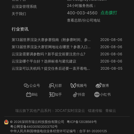
24小时服务热线：
云渲染管理系统
点击拨打
400-003-4560
关于我们
查看总部/分公司地址
行业资讯
第13届世界渲染大赛参赛指南（附参赛时间、参赛要求、赛事奖励等）
2026-08-06
第13届世界渲染大赛官网地址在哪里？参赛入口与信息整理
2026-08-06
云渲染需要调参数吗？新手提交前要注意什么?
2026-08-06
云渲染哪个平台好？选择标准与避坑建议
2026-08-06
云渲染可以关机吗？提交任务后还要一直开着电脑吗？
2026-08-05
公众号
社群
视频号
微博
B站
知乎
抖音
小红书
瑞云旗下其他产品系列：
3DCAT实时渲染云
镭速传输
青椒云
©
2026
深圳市瑞云科技股份有限公司
粤ICP备12028569号
粤公网安备44030502003752号
中华人民共和国增值电信业务经营许可证编号：合字 B1-20200125