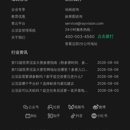
企业专享
动画咨询
教育优惠
效果图咨询
青云平台
service@rayvision.com
24小时服务热线：
云渲染管理系统
点击拨打
400-003-4560
关于我们
查看总部/分公司地址
行业资讯
第13届世界渲染大赛参赛指南（附参赛时间、参赛要求、赛事奖励等）
2026-08-06
第13届世界渲染大赛官网地址在哪里？参赛入口与信息整理
2026-08-06
云渲染需要调参数吗？新手提交前要注意什么?
2026-08-06
云渲染哪个平台好？选择标准与避坑建议
2026-08-06
云渲染可以关机吗？提交任务后还要一直开着电脑吗？
2026-08-05
公众号
社群
视频号
微博
B站
知乎
抖音
小红书