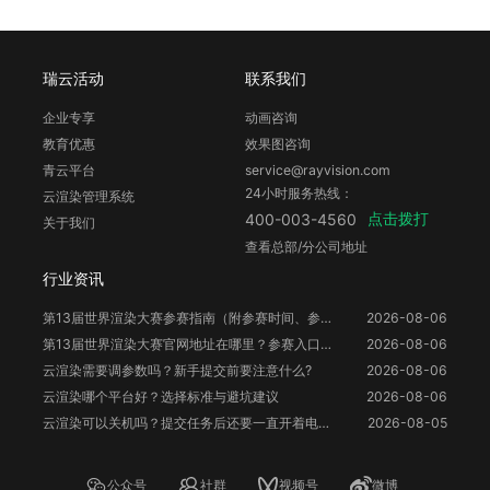
瑞云活动
联系我们
企业专享
动画咨询
教育优惠
效果图咨询
青云平台
service@rayvision.com
24小时服务热线：
云渲染管理系统
点击拨打
400-003-4560
关于我们
查看总部/分公司地址
行业资讯
第13届世界渲染大赛参赛指南（附参赛时间、参赛要求、赛事奖励等）
2026-08-06
第13届世界渲染大赛官网地址在哪里？参赛入口与信息整理
2026-08-06
云渲染需要调参数吗？新手提交前要注意什么?
2026-08-06
云渲染哪个平台好？选择标准与避坑建议
2026-08-06
云渲染可以关机吗？提交任务后还要一直开着电脑吗？
2026-08-05
公众号
社群
视频号
微博