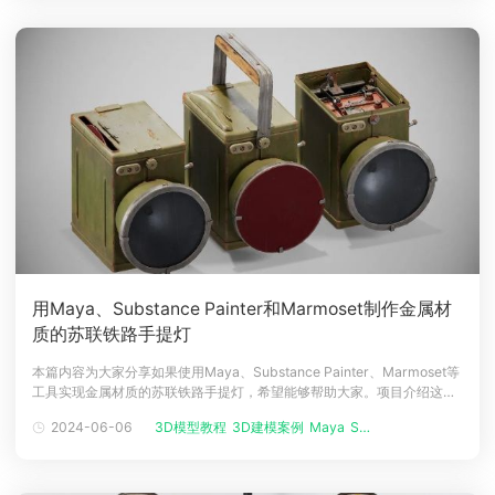
用Maya、Substance Painter和Marmoset制作金属材
质的苏联铁路手提灯
本篇内容为大家分享如果使用Maya、Substance Painter、Marmoset等
工具实现金属材质的苏联铁路手提灯，希望能够帮助大家。项目介绍​这个
新项目叫做苏联铁路灯笼。这是 20 世纪 70 年代的旧苏联铁路灯。它是为
2024-06-06
3D模型教程
3D建模案例
Maya
Substa...
铁路运输工人设计的，他们在夜间发出铁路灯光信号并检查机车车辆。这
项工作的目的是展示新技能和能力，特别是处理铁锈