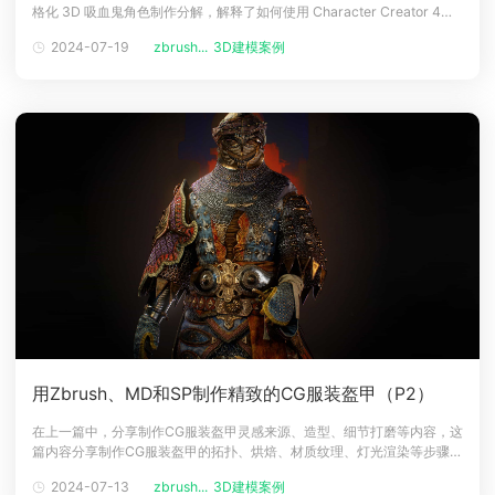
格化 3D 吸血鬼角色制作分解，解释了如何使用 Character Creator 4、
下载
ZBrush、Substance 3D Painter、Maya 和 Reallusion 的免费
动画客户端
动画客户端
动画客户端
动画客户端
动画客户端
动画客户端
2024-07-19
zbrush...
3D建模案例
Character Creator 基础将亡灵变为现实。介绍大家好，我是杰拉德马丁
内斯
效果图客户端
效果图客户端
效果图客户端
效果图客户端
效果图客户端
效果图客户端
帮助/教程
登录
用Zbrush、MD和SP制作精致的CG服装盔甲（P2）
在上一篇中，分享制作CG服装盔甲灵感来源、造型、细节打磨等内容，这
篇内容分享制作CG服装盔甲的拓扑、烘焙、材质纹理、灯光渲染等步骤，
干货满满！拓扑与烘焙随着高多边形的完成，我开始进行拓扑重建。我希
2024-07-13
zbrush...
3D建模案例
望我能在这个阶段分享一些有用的见解，但我只是使用久经考验的方法，