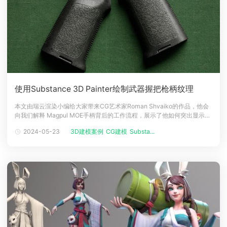
使用Substance 3D Painter绘制武器握把枪柄纹理
本文由瑞云渲染小编给大家带来CG艺术家Roman Shvaiko的作品，他会
向我们解释 Magpul MOE手柄背后的工作流程，展示了他如何突出显示黑
色物体上的高光点。人物介绍大家好，我叫 Roman Shvaiko，是一位来
2024-05-23
3D建模案例
CG建模
Substa...
自基辅的 24 岁 3D 艺术家。早在 2018 年，当我决定在基辅的ARTCLUB
学校学习一门课程时，就开始对