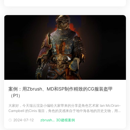
希望在 3DCoat 中，打开《指环王》，并克服拓扑重建的乏味。随着我的
拓扑结构
案例：用Zbrush、MD和SP制作精致的CG服装盔甲
（P1）
大家好，今天瑞云渲染小编给大家带来的分享是角色艺术家 Ian McOran-
Campbell 的Cinis 项目，角色的灵感来自于地中海各地的历史文物，用到
了ZBrush、Marvelous Designer、Substance 3D Painter 和
2024-07-12
zbrush...
3D建模案例
Marmoset Toolbag 等软件，内容较长将分为上下2篇。人物介绍大家好
啊，