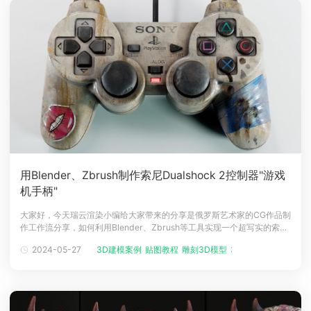
用Blender、Zbrush制作索尼Dualshock 2控制器"游戏
机手柄"
大家好，今天瑞云渲染小编给大家带来的分享是俄罗斯艺术家的CG作品制
作工作流分享，如何利用Blender、Zbrush等工具实现一个超写实的索尼
Dualshock 2游戏手柄。介绍大家好！我叫 Konstantin Kan。今年 19
2024-05-27
3D建模案例
贴图教程
雕刻3D模型
3D模型教程
岁，住在俄罗斯圣彼得堡。两年前开始学习3D建模，就认定了要往这个方
向发展，到现在也积累了道具制作的经验。目