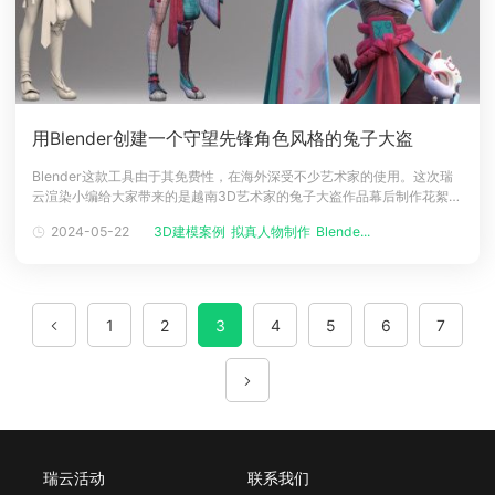
用Blender创建一个守望先锋角色风格的兔子大盗
Blender这款工具由于其免费性，在海外深受不少艺术家的使用。这次瑞
云渲染小编给大家带来的是越南3D艺术家的兔子大盗作品幕后制作花絮。
人物介绍大家好，我叫 T&ugrave;ng，是来自越南的 3D 角色艺术家。大
2024-05-22
3D建模案例
拟真人物制作
Blende...
CG角色制作...
约 5 年前我发现了 3D 角色，并花了 2 年的时间学习一切，从 Blender 中
的顶点、边和面等非常基本的概念到解剖知
1
2
3
4
5
6
7
瑞云活动
联系我们