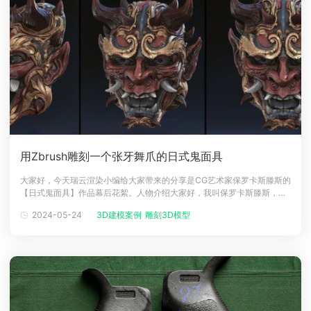
用Zbrush雕刻一个张牙舞爪的日式鬼面具
大家好，今天瑞云渲染小编给大家带来的分享是CG艺术家保罗卡斯滕斯的
【日式鬼面具】作品幕后花絮。人物介绍大家好，我叫保罗卡斯滕斯，很
高兴今天借此契机能向大家展示我的三维作品制作工作流。我是一名首席
2024-05-24
3D建模案例
雕刻3D模型
环境艺术家，已经在这个行业摸爬滚打了近 10 年（哇，突然感觉自己老
了）。目前我在多伦多的 Torn Banner Studios 工作（我们是《